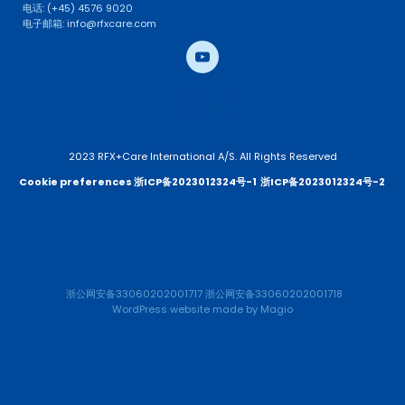
电话: (+45) 4576 9020
电子邮箱: info@rfxcare.com
2023 RFX+Care International A/S. All Rights Reserved
Cookie preferences 
浙ICP备2023012324号-1
浙ICP备2023012324号-2 
浙公网安备33060202001717
浙公网安备33060202001718
WordPress website
 made by 
Magio