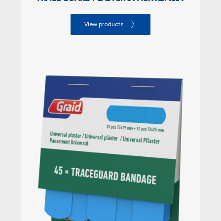
Lenght: 15.00

Width: 8.00
View products