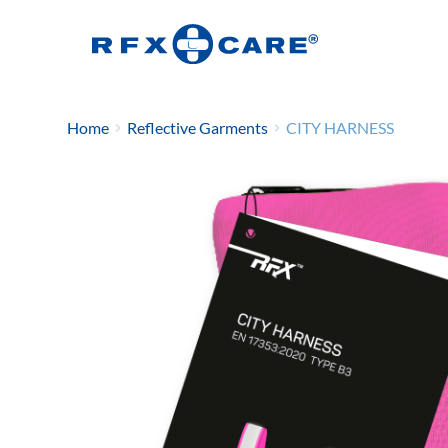
Home
Reflective Garments
CITY HARNESS