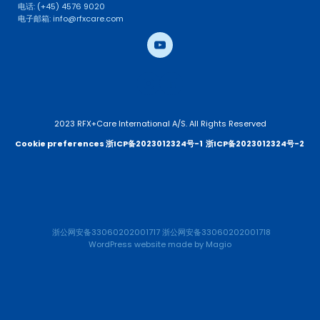
电话: (+45) 4576 9020
电子邮箱: info@rfxcare.com
2023 RFX+Care International A/S. All Rights Reserved
Cookie preferences 
浙ICP备2023012324号-1
浙ICP备2023012324号-2 
浙公网安备33060202001717
浙公网安备33060202001718
WordPress website
 made by 
Magio