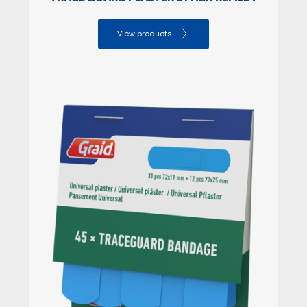
Lenght: 15.00

Width: 8.00
View products