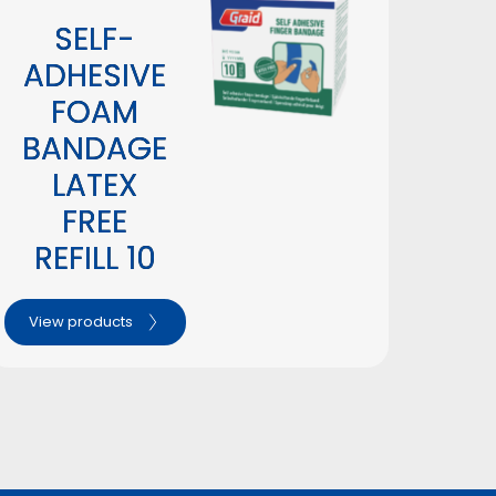
SELF-
ADHESIVE
FOAM
BANDAGE
LATEX
FREE
REFILL 10
View products