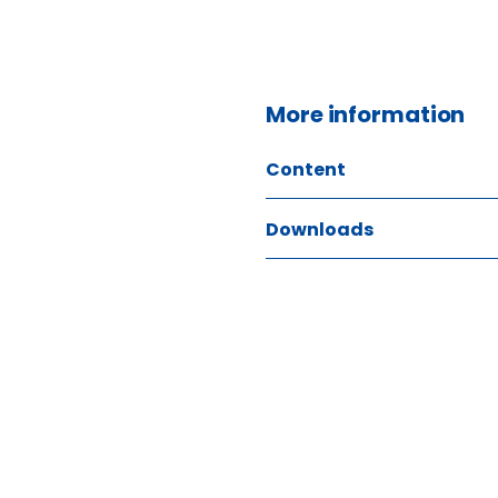
More information
Content
Downloads
ITEM SIZE
GTIN
#